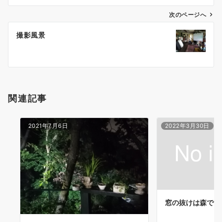
ビ
ゲ
次のページへ
ー
撮影風景
シ
ョ
ン
関連記事
2021年7月6日
2022年3月30日
窓の抜けは森です