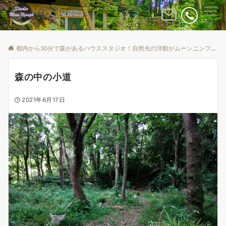
Menu
都内から30分で森があるハウススタジオ！自然光の洋館がムーンニンフ
B
森の中の小道
2021年6月17日