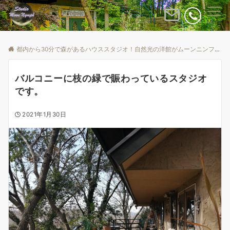
Menu
都内から30分で森があるハウススタジオ！自然光の洋館がムーンニンフ
B
バルコニーに枝の緑で賑わっているスタジオ
です。
2021年1月30日