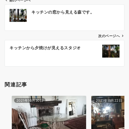
前のページへ
投
キッチンの窓から見える森です。
稿
ナ
ビ
ゲ
次のページへ
ー
キッチンから夕焼けが見えるスタジオ
シ
ョ
ン
関連記事
2021年10月30日
2021年11月22日