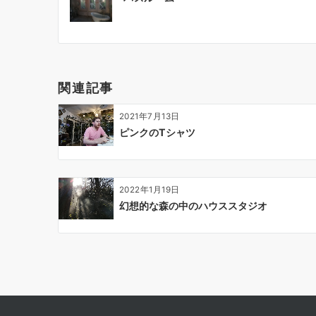
稿
ナ
ビ
ゲ
ー
関連記事
シ
ョ
2021年7月13日
ン
ピンクのTシャツ
2022年1月19日
幻想的な森の中のハウススタジオ