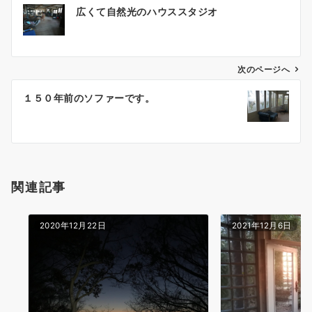
投
広くて自然光のハウススタジオ
稿
ナ
ビ
ゲ
次のページへ
ー
１５０年前のソファーです。
シ
ョ
ン
関連記事
2020年12月22日
2021年12月6日