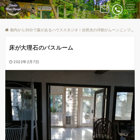
Menu
都内から30分で森があるハウススタジオ！自然光の洋館がムーンニンフ
B
床が大理石のバスルーム
2022年2月7日