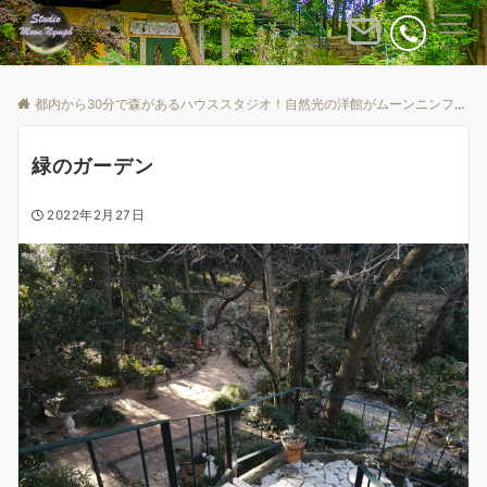
Menu
都内から30分で森があるハウススタジオ！自然光の洋館がムーンニンフ
B
緑のガーデン
2022年2月27日