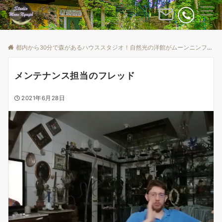
Menu
都内から30分で森があるハウススタジオ！自然光の洋館がムーンニンフ
B
メンテナンス担当のフレッド
2021年6月28日