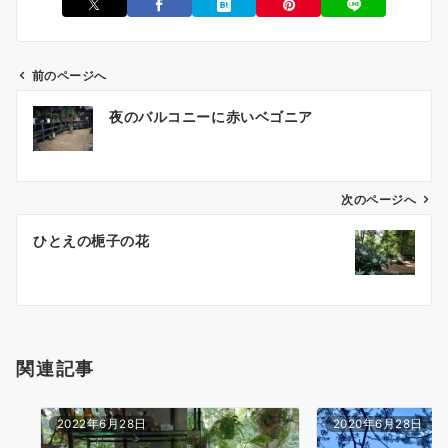
前のページへ
投
夜のバルコニーに赤いベゴニア
稿
ナ
ビ
ゲ
次のページへ
ー
ひとえの梔子の花
シ
ョ
ン
関連記事
2022年6月28日
2020年6月28日