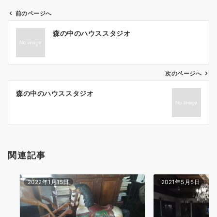
前のページへ
投
森の中のハウススタジオ
稿
ナ
ビ
ゲ
次のページへ
ー
森の中のハウススタジオ
シ
ョ
ン
関連記事
2022年1月15日
2021年5月5日