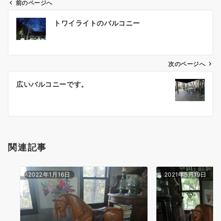
前のページへ
投
トワイライトのバルコニー
稿
ナ
ビ
ゲ
次のページへ
ー
広いバルコニーです。
シ
ョ
ン
関連記事
2022年1月16日
2021年5月19日