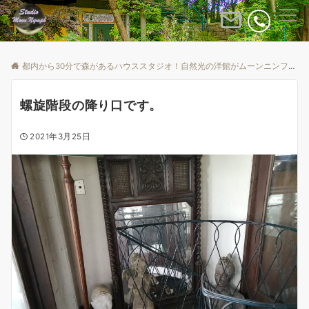
Menu
都内から30分で森があるハウススタジオ！自然光の洋館がムーンニンフ
B
螺旋階段の降り口です。
2021年3月25日