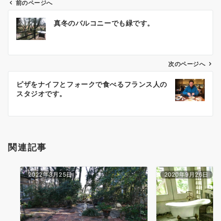
前のページへ
投
真冬のバルコニーでも緑です。
稿
ナ
ビ
ゲ
次のページへ
ー
ピザをナイフとフォークで食べるフランス人の
シ
スタジオです。
ョ
ン
関連記事
2022年3月25日
2020年9月26日