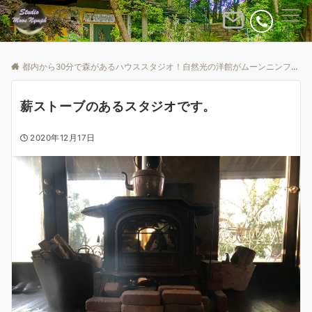
Menu
都内から30分で森があるハウススタジオ！自然光の洋館がムーンニンフ
B
薪ストーブのあるスタジオです。
2020年12月17日