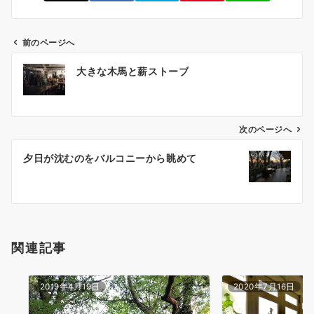
前のページへ
投
大きな木馬と薪ストーブ
稿
ナ
ビ
ゲ
次のページへ
ー
夕日が沈むのをバルコニーから眺めて
シ
ョ
ン
関連記事
2019年4月19日
2020年7月16日