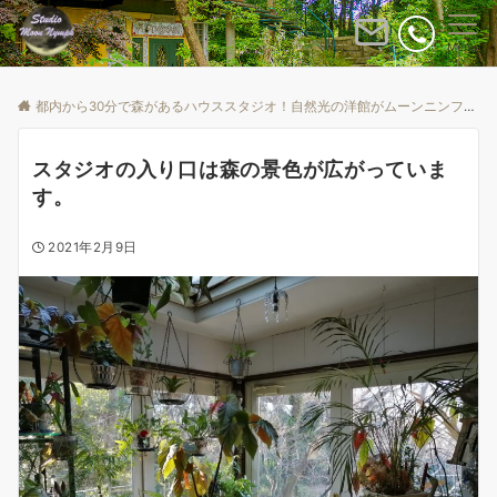
Menu
都内から30分で森があるハウススタジオ！自然光の洋館がムーンニンフ
B
スタジオの入り口は森の景色が広がっていま
す。
2021年2月9日